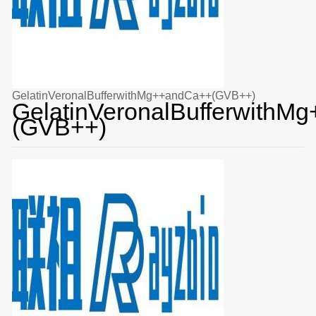
GelatinVeronalBufferwithMg++andCa++(GVB++)
GelatinVeronalBufferwithM
(GVB++)