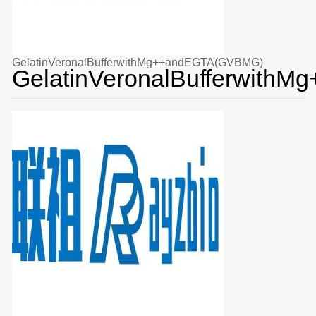
GelatinVeronalBufferwithMg++andEGTA(GVBMG)
GelatinVeronalBufferwit