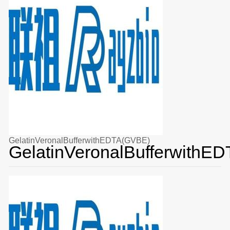
GelatinVeronalBufferwithEDTA(GVBE)
GelatinVeronalBufferwithE