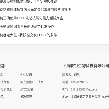
存复苏后细胞活力低于80%该如何补救
鹉热衣原体探针法荧光定量PCR试剂盒使用方法
何正确使用DPPH法总抗氧化能力测试剂盒
头鲂尾鳍细胞生长曲线测定标准操作
何确定大鼠β-骨胶原交联ELISA的条件
类别
上海联祖生物科技有限公司
剂盒
生化试剂
联系人：何君
测试剂盒
荧光定量PCR试剂
电话：021-61210612
因检测试剂
盒
ATCC细胞
邮箱：
3191886983@qq.com
准品
标准溶液
地址：上海市嘉定区嘉罗公路1661号