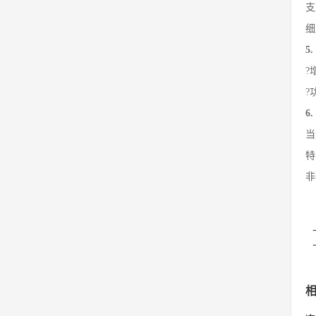
支
细
5
?
?
6
当
特
非