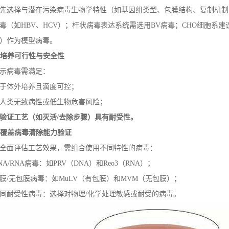
先选择与潜在污染病毒生物学特性（如基因组类型、包膜结构、复制机制
毒（如HBV、HCV）；杆状病毒表达系统需选用BV病毒；CHO细胞系建议
）作为模型病毒。
. 培养可行性与安全性
示病毒需满足：
于体外培养且滴度可控；
人类无致病性或低生物危害风险；
验证工艺（如灭活/去除步骤）具有耐受性。
. 覆盖病毒清除能力验证
全面评估工艺效果，需组合使用不同特性的病毒：
NA/RNA病毒：如PRV（DNA）和Reo3（RNA）；
膜/无包膜病毒：如MuLV（有包膜）和MVM（无包膜）；
同耐受性病毒：选择对物理/化学处理敏感或耐受的病毒。