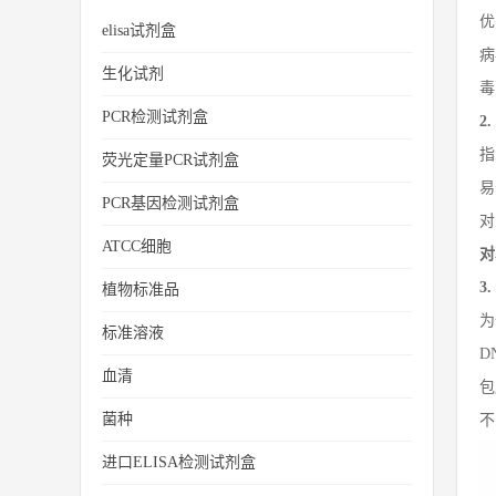
优
elisa试剂盒
病
生化试剂
毒
PCR检测试剂盒
2
指
荧光定量PCR试剂盒
易
PCR基因检测试剂盒
对
ATCC细胞
对
3
植物标准品
为
标准溶液
D
血清
包
菌种
不
进口ELISA检测试剂盒