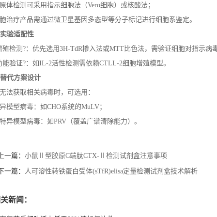
原体检测可采用指示细胞法（Vero细胞）或核酸法；
胞治疗产品需通过微卫星基因多态型等分子标记进行细胞系鉴定。
. 实验适配性
增殖检测?：优先选用3H-TdR掺入法或MTT比色法，需验证细胞对指示病
功能验证?：如IL-2活性检测需依赖CTLL-2细胞增殖模型。
. 替代方案设计
无法获取相关病毒时，可选用：
异模型病毒：如CHO系统的MuLV；
特异模型病毒：如PRV（覆盖广谱清除能力）。
上一篇：
小鼠Ⅱ型胶原C端肽CTX-Ⅱ检测试剂盒注意事项
下一篇：
人可溶性转铁蛋白受体(sTfR)elisa定量检测试剂盒技术解析
相关新闻：