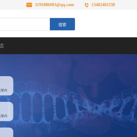
3191886983@qq.com
13482402338
言