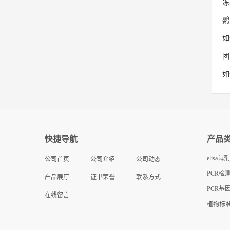
冻
鹦
如
团
如
快捷导航
产品
elisa试
公司首页
公司介绍
公司动态
PCR检
产品展厅
证书荣誉
联系方式
PCR基
在线留言
盒
植物标