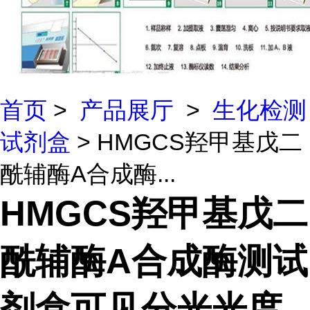
首页
>
产品展厅
>
生化检测
试剂盒
> HMGCS羟甲基戊二
酰辅酶A合成酶...
HMGCS羟甲基戊二
酰辅酶A合成酶测试
剂盒可见分光光度