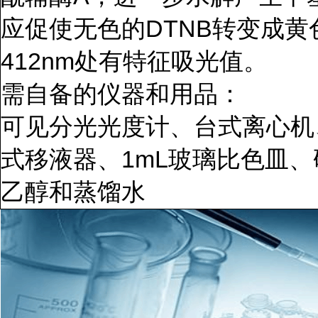
DTNB
应促使无色的
转变成黄
412nm
处有特征吸光值。
需自备的仪器和用品：
可见分光光度计、台式离心机
1mL
式移液器、
玻璃比色皿、
乙醇和蒸馏水