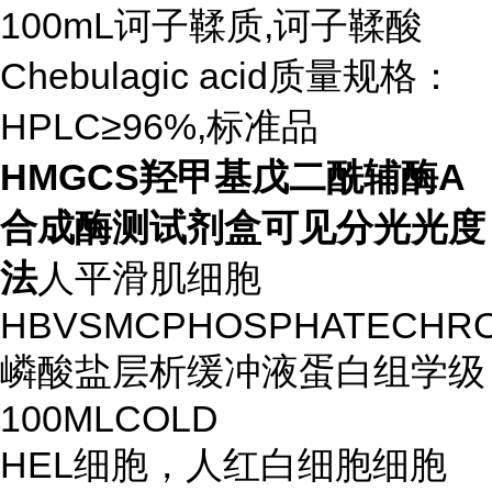
100mL诃子鞣质,诃子鞣酸
Chebulagic acid质量规格：
HPLC≥96%,标准品
HMGCS
羟甲基戊二酰辅酶
A
合成酶测试剂盒可见分光光度
法
人平滑肌细胞
HBVSMCPHOSPHATECHROM
嶙酸盐层析缓冲液蛋白组学级
100MLCOLD
HEL细胞，人红白细胞细胞