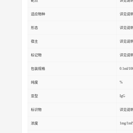
靶点
详见说
适应物种
详见说
形态
详见说
宿主
详见说
标记物
详见说
0.1ml/10
包装规格
%
纯度
IgG
亚型
标识物
详见说
1mg/1m
浓度