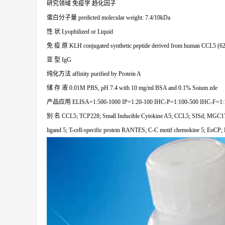
研究领域
免疫学
趋化因子
蛋白分子量
predicted molecular weight: 7.4/10kDa
性
状
Lyophilized or Liquid
免
疫
原
KLH conjugated synthetic peptide derived from human CCL5 (62
亚
型
IgG
纯化方法
affinity purified by Protein A
储
存
液
0.01M PBS, pH 7.4 with 10 mg/ml BSA and 0.1% Soium zde
产品应用
ELISA=1:500-1000 IP=1:20-100 IHC-P=1:100-500 IHC-F=1:1
别
名
CCL5; TCP228; Small Inducible Cytokine A5; CCL5; SISd; MGC17164
ligand 5; T-cell-specific protein RANTES; C-C motif chemokine 5; EoC