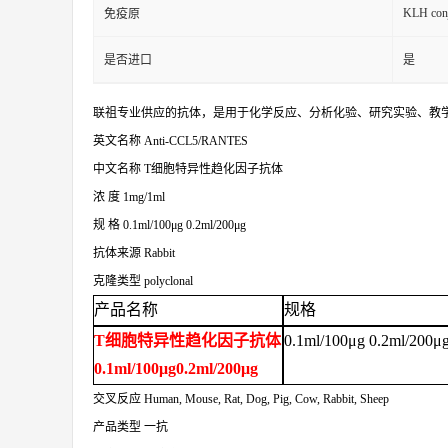
KLH conj
免疫原
是否进口
是
联祖专业供应的抗体，是用于化学反应、分析化验、研究实验、教
英文名称
Anti-CCL5/RANTES
中文名称
T细胞特异性趋化因子抗体
浓
度
1mg/1ml
规
格
0.1ml/100μg 0.2ml/200μg
抗体来源
Rabbit
克隆类型
polyclonal
产品名称
规格
T细胞特异性趋化因子抗体
0.1ml/100μg 0.2ml/200μ
0.1ml/100μg0.2ml/200μg
交叉反应
Human, Mouse, Rat, Dog, Pig, Cow, Rabbit, Sheep
产品类型
一抗