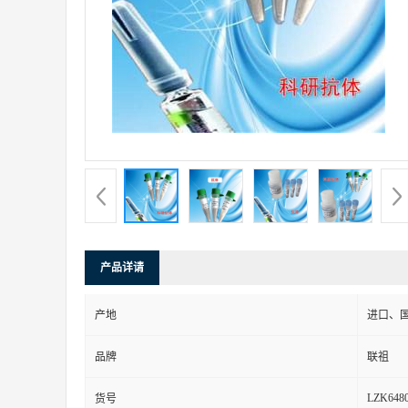
产品详请
产地
进口、
品牌
联祖
LZK648
货号