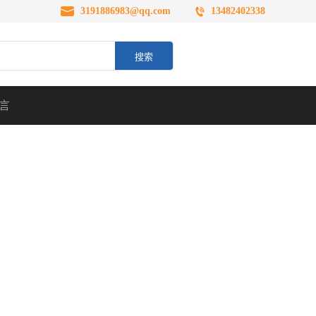
3191886983@qq.com
13482402338
言