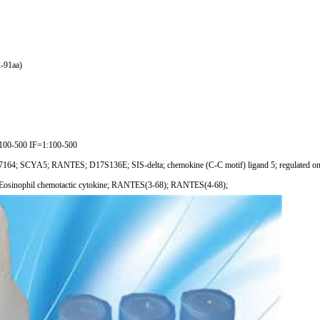
-91aa)
00-500 IF=1:100-500
; SCYA5; RANTES; D17S136E; SIS-delta; chemokine (C-C motif) ligand 5; regulated on acti
P; Eosinophil chemotactic cytokine; RANTES(3-68); RANTES(4-68);