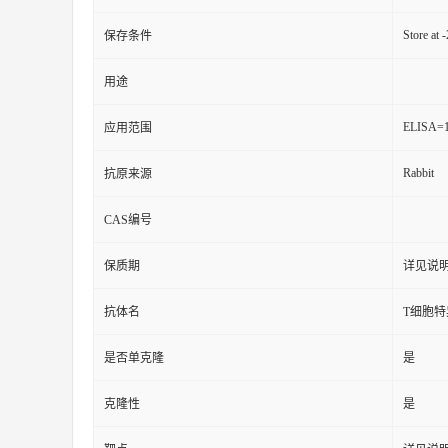
Store at 
保存条件
用途
ELISA=1
应用范围
Rabbit
抗原来源
CAS编号
保质期
详见说
抗体名
T细胞
是否单克隆
是
克隆性
是