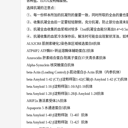
各种盐、EDTA及枸橼酸钠。
选择抗凝的注意点：
①、每一份样本所加的抗凝剂的量要一致，同时所取的全血的量也要
②、收集抗凝全血后一定要轻轻颠倒，充分抗凝，防止部分血液未接
③、抗凝全血收集的血浆相对较多（1ml抗凝全血能分离出0.4～0.5m
④、抗凝收集的血浆冷冻保存后，解冻时可能会出现絮状浑浊，如
ALS2CR8 肌侧索硬化2染色体区域候选蛋白8抗体
ATP6IP2 ATP酶H+转运溶酶体辅助蛋白2抗体
Azurocidin 肝素结合蛋白/阳离子蛋白37/天青杀素抗体
Alpha-Synuclein 核突触蛋白抗体
beta-Actin (Loading Control) β-肌动蛋白/β-Actin 抗体（内参抗体）
beta-Amyloid 1-42 (CT) β淀粉样肽1-42(C端)/β-Amyloid 1-42 (CT)抗体
beta Amyloid 1-16 β淀粉样肽1-16/Aβ1-16抗体
beta Amyloid 1-28 β淀粉样肽1-28/β-Amyloid 1-28抗体
ARIP2a 激活素受体2A抗体
Aquaporin 5 水通道蛋白5抗体
beta Amyloid 1-40 β淀粉样肽（1-40）抗体
beta Amyloid 1-42 β淀粉样肽（1-42）抗体