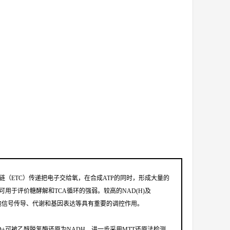
子链（ETC）传递把电子交给氧，在合成ATP的同时，形成大量的
可用于评价糖酵解和TCA循环的强弱。较高的NAD(H)及
对细胞信号传导、代谢和基因表达等具有重要的调控作用。
D+可被乙醇脱氢酶还原为NADH，进一步采用MTT还原法检测。