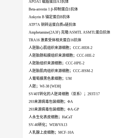
APOA1 载脂蛋白A1抗体
Beta-arrestin 1 β-抑制蛋白1抗体
Ankyrin B 锚定蛋白B抗体
ATP7A 铜转运蛋白质α链抗体
Amphetamine(2A3F) 克隆/ASMTL ASMTL蛋白抗体
TRA16 激素受体相关蛋白16抗体
人胚胎心肌组织来源细胞；CCC-HEH-2
人胚胎肠粘膜组织来源细胞；CCC-HIE-2
人胚胎组织来源细胞；CCC-HPE-2
人胚胎肌肉组织来源细胞；CCC-HSM-2
人葡萄膜黑色素细胞；UM
人胚；WI-38 [WI38]
SV40T转化的人胚肾细胞（亚系）；293T/17
293来源病毒包装细胞；ΦA
293来源病毒包装细胞；ΦA-GP
人永生化表皮细胞；HaCaT
SV-40转化；WI38/VA13
人乳腺上皮细胞；MCF-10A