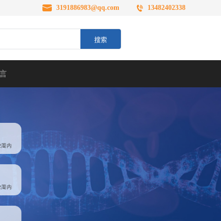
3191886983@qq.com
13482402338
言