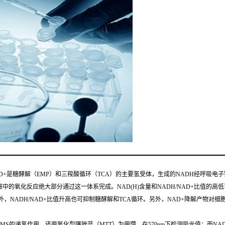
D+是糖酵解（EMP）和三羧酸循环（TCA）的主要氢受体，生成的NADH经呼吸电
中的氧化反应绝大部分通过这一体系完成。NAD(H)含量和NADH/NAD+比值的高低
外，NADH/NAD+比值升高也可抑制糖酵解和TCA循环。另外，NAD+降解产物
PMS的递氢作用，还原氧化型噻唑蓝（MTT）为甲瓒，在570nm下检测吸光值；而NA