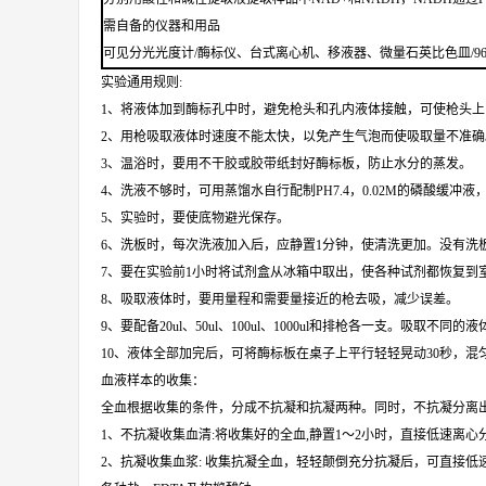
需自备的仪器和用品
可见分光光度计/酶标仪、台式离心机、移液器、微量石英比色皿/9
实验通用规则:
1、将液体加到酶标孔中时，避免枪头和孔内液体接触，可使枪头
2、用枪吸取液体时速度不能太快，以免产生气泡而使吸取量不准确
3、温浴时，要用不干胶或胶带纸封好酶标板，防止水分的蒸发。
4、洗液不够时，可用蒸馏水自行配制PH7.4，0.02M的磷酸缓冲液，
5、实验时，要使底物避光保存。
6、洗板时，每次洗液加入后，应静置1分钟，使清洗更加。没有洗
7、要在实验前1小时将试剂盒从冰箱中取出，使各种试剂都恢复到
8、吸取液体时，要用量程和需要量接近的枪去吸，减少误差。
9、要配备20ul、50ul、100ul、1000ul和排枪各一支。吸取
10、液体全部加完后，可将酶标板在桌子上平行轻轻晃动30秒，
血液样本的收集：
全血根据收集的条件，分成不抗凝和抗凝两种。同时，不抗凝分离
1、不抗凝收集血清:将收集好的全血,静置1～2小时，直接低速离
2、抗凝收集血浆: 收集抗凝全血，轻轻颠倒充分抗凝后，可直接