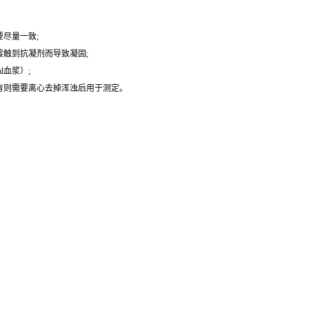
尽量一致;
触到抗凝剂而导致凝固;
l血浆）;
有则需要离心去掉浑浊后用于测定。