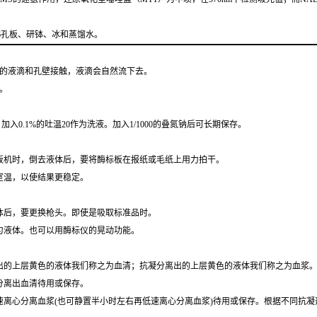
6孔板、研钵、冰和蒸馏水。
上的液滴和孔壁接触，液滴会自然流下去。
。
加入0.1%的吐温20作为洗液。加入1/1000的叠氮钠后可长期保存。
板机时，倒去液体后，要将酶标板在报纸或毛纸上用力拍干。
室温，以使结果更稳定。
不同的液体后，要更换枪头。即使是吸取标准品时。
混匀液体。也可以用酶标仪的晃动功能。
出的上层黄色的液体我们称之为血清；抗凝分离出的上层黄色的液体我们称之为血浆
心分离出血清待用或保存。
低速离心分离血浆(也可静置半小时左右再低速离心分离血浆)待用或保存。根据不同抗