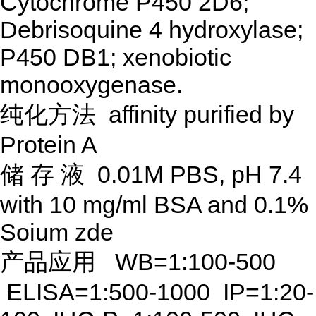
Cytochrome P450 2D6;
Debrisoquine 4 hydroxylase;
P450 DB1; xenobiotic
monooxygenase.
纯化方法
affinity purified by
Protein A
储
存
液
0.01M PBS, pH 7.4
with 10 mg/ml BSA and 0.1%
Soium zde
产品应用
WB=1:100-500
ELISA=1:500-1000 IP=1:20-