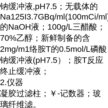
钠缓冲液,pH7.5；无载体的
Na125I3.7GBq/ml(100mCi/ml
的NaOH液；100g/L三醋酸；
70%乙醇；新鲜制备的含
2mg/m1络胺T的0.5mol/L磷酸
钠缓冲液(pH7.5）；胺T反应
终止缓冲液；
2.仪器
凝胶过滤柱；￥
-记数器；玻
璃纤维滤。