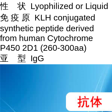
性
状
Lyophilized or Liquid
免
疫
原
KLH conjugated
synthetic peptide derived
from human Cytochrome
P450 2D1 (260-300aa)
亚
型
IgG