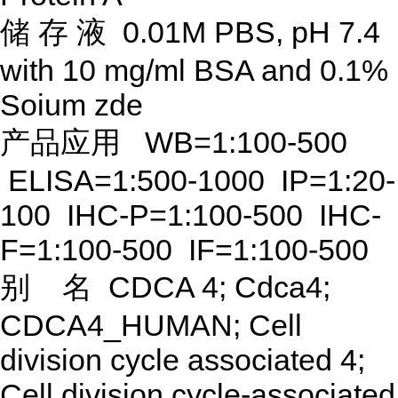
储
存
液
0.01M PBS, pH 7.4
with 10 mg/ml BSA and 0.1%
Soium zde
产品应用
WB=1:100-500
ELISA=1:500-1000 IP=1:20-
100 IHC-P=1:100-500 IHC-
F=1:100-500 IF=1:100-500
别
名
CDCA 4; Cdca4;
CDCA4_HUMAN; Cell
division cycle associated 4;
Cell division cycle-associated