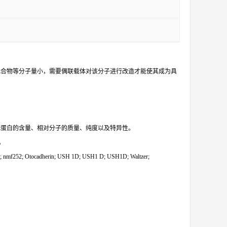
化合物等分子量小，需要偶联载体对该分子进行改造才能使其成为具
化蛋白的含量、相对分子的质量、纯度以及特异性。
。
f181; nmf252; Otocadherin; USH 1D; USH1 D; USH1D; Waltzer;