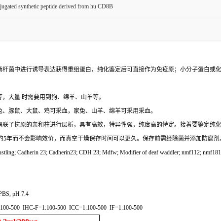
ugated synthetic peptide derived from hu CD8B
肠杆菌中进行诱导表达获得重组蛋白，纯化鉴定后可直接作为免疫原；小分子蛋白或
等，大量 时需要用到狗、绵羊、山羊等。
家兔、豚鼠、大鼠、鸡可采血，家兔、山羊、绵羊可采用采血。
用偶联了抗原的亲和柱进行层析，具有高效，特异性强，纯度高的特定。接着要鉴定纯
可以保存约5年而不会影响效价，而真空干燥保存时间可以更久。保存前需经除菌并添加防腐剂
; Bustling; Cadherin 23; Cadherin23; CDH 23; Mdfw; Modifier of deaf waddler; nmf112; nm
PBS, pH 7.4
00-500 IHC-F=1:100-500 ICC=1:100-500 IF=1:100-500