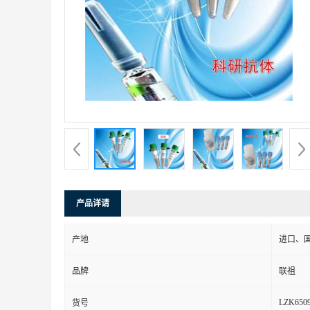
产品详请
产地
进口、
品牌
联祖
LZK650
货号