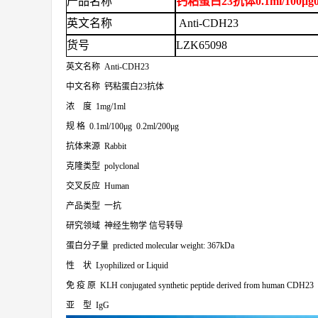
产品名称
钙粘蛋白23抗体0.1ml/100μg0.
英文
名称
Anti-CDH23
货号
LZK65098
英文名称
Anti-CDH23
中文名称
钙粘蛋白
23抗体
浓
度
1mg/1ml
规
格
0.1ml/100μg 0.2ml/200μg
抗体来源
Rabbit
克隆类型
polyclonal
交叉反应
Human
产品类型
一抗
研究领域
神经生物学
信号转导
蛋白分子量
predicted molecular weight: 367kDa
性
状
Lyophilized or Liquid
免
疫
原
KLH conjugated synthetic peptide derived from human CDH23
亚
型
IgG