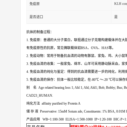
KLH conj
免疫原
是否进口
是
抗体的制备过程：
1. 免疫原：普通的大分子蛋白，联祖
通过分子克隆构建载体并在大
有免疫原性的抗原，常见偶联载体如
BSA、OVA、HAS等。
2. 免疫动物：常用于制备抗血清的动物有豚鼠、家兔、鸡、大小鼠
3. 免疫血清的收集：一般家兔、绵羊、山羊可采用静动脉采血，
4. 免疫血清的纯化与鉴定：得到的抗血清需要进一步的纯化，利
5. 免疫血清的保存：抗体一般比较稳定，在-80℃ ～-20 ℃
别
名
Age related hearing loss 1; Ahl 1; Ahl; Ahl1; Bob; Bobby; Bus
CAD23_HUMAN.
纯化方法
affinity purified by Protein A
储
存
液
Preservative: 15mM Soium zde, Constituents: 1% BSA, 0.01M 
产品应用
WB=1:100-500 ELISA=1:500-1000 IP=1:20-100 IHC-P=1:1