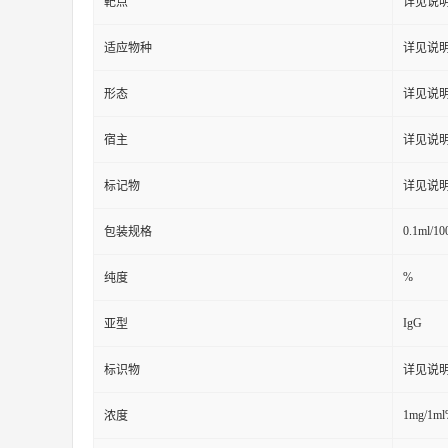
靶点
详见说
适应物种
详见说
形态
详见说
宿主
详见说
标记物
详见说
0.1ml/10
包装规格
%
纯度
IgG
亚型
标识物
详见说
1mg/1m
浓度