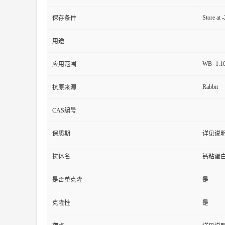
Store at 
保存条件
用途
WB=1:10
应用范围
Rabbit
抗原来源
CAS编号
保质期
详见说
抗体名
钙粘蛋白
是否单克隆
是
克隆性
是