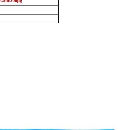
2ml/200μg