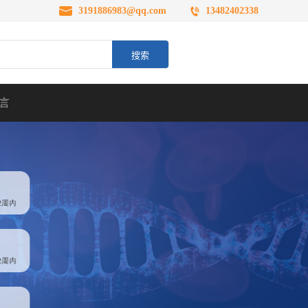
3191886983@qq.com
13482402338
言