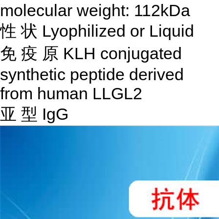
molecular weight: 112kDa
性
状
Lyophilized or Liquid
免
疫
原
KLH conjugated
synthetic peptide derived
from human LLGL2
亚
型
IgG