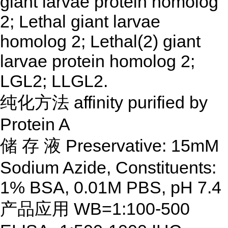
giant larvae protein homolog
2; Lethal giant larvae
homolog 2; Lethal(2) giant
larvae protein homolog 2;
LGL2; LLGL2.
纯化方法
affinity purified by
Protein A
储
存
液
Preservative: 15mM
Sodium Azide, Constituents:
1% BSA, 0.01M PBS, pH 7.4
产品应用
WB=1:100-500