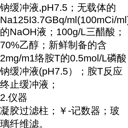
钠缓冲液,pH7.5；无载体的
Na125I3.7GBq/ml(100mCi/ml
的NaOH液；100g/L三醋酸；
70%乙醇；新鲜制备的含
2mg/m1络胺T的0.5mol/L磷酸
钠缓冲液(pH7.5）；胺T反应
终止缓冲液；
2.仪器
凝胶过滤柱；￥
-记数器；玻
璃纤维滤。