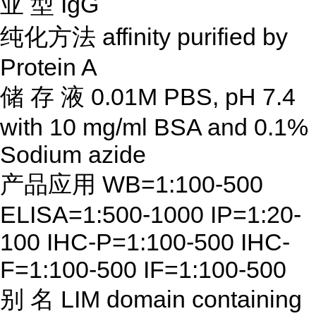
亚
型
IgG
纯化方法
affinity purified by
Protein A
储
存
液
0.01M PBS, pH 7.4
with 10 mg/ml BSA and 0.1%
Sodium azide
产品应用
WB=1:100-500
ELISA=1:500-1000 IP=1:20-
100 IHC-P=1:100-500 IHC-
F=1:100-500 IF=1:100-500
别
名
LIM domain containing