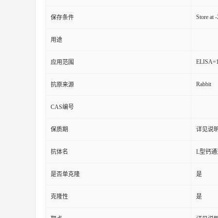
Store at 
保存条件
用途
ELISA=1
应用范围
Rabbit
抗原来源
CAS编号
保质期
详见说
抗体名
L型钙
是否单克隆
是
克隆性
是