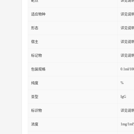
靶点
详见说
适应物种
详见说
形态
详见说
宿主
详见说
标记物
详见说
0.1ml/10
包装规格
%
纯度
IgG
亚型
标识物
详见说
1mg/1m
浓度