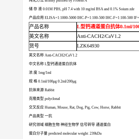
纯化方法
affinity purified by Protein A
储
存
液
0.01M PBS, pH 7.4 with 10 mg/ml BSA and 0.1% Soium zde
产品应用
ELISA=1:1000-5000 IHC-P=1:100-500 IHC-F=1:100-500 IF
产品名称
L型钙通道蛋白抗体0.1ml/100μg
英文
名称
Anti-CACH2/CaV1.2
货号
LZK64930
英文名称
Anti-CACH2/CaV1.2
中文名称
L型钙通道蛋白抗体
浓
度
1mg/1ml
规
格
0.1ml/100μg 0.2ml/200μg
抗体来源
Rabbit
克隆类型
polyclonal
交叉反应
Human, Mouse, Rat, Dog, Pig, Cow, Horse, Rabbit
产品类型
一抗
研究领域
细胞生物
神经生物学
信号转导
通道蛋白
蛋白分子量
predicted molecular weight: 239kDa