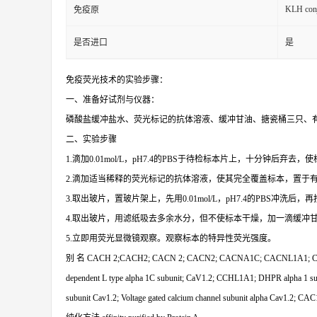
KLH conj
免疫原
是否进口
是
免疫荧光技术的实验步骤：
一、准备好试剂与仪器：
磷酸盐缓冲盐水、荧光标记的抗体溶液、缓冲甘油、搪瓷桶三只、
二、实验步骤
1.滴加0.01mol/L，pH7.4的PBS于待检标本片上，十分钟后弃去
2.滴加适当稀释的荧光标记的抗体溶液，使其完全覆盖标本，置于
3.取出玻片，置玻片架上，先用0.01mol/L，pH7.4的PBS冲洗后
4.取出玻片，用滤纸吸去多余水分，但不使标本干燥，加一滴缓冲
5.立即用荧光显微镜观察。观察标本的特异性荧光强度。
别
名
CACH 2;CACH2; CACN 2; CACN2; CACNA1C; CACNL1A1; Calcium channe
dependent L type alpha 1C subunit; CaV1.2; CCHL1A1; DHPR alpha 1 subuni
subunit Cav1.2; Voltage gated calcium channel subunit alpha Cav1.2;