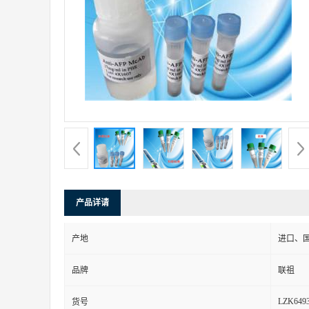
产品详请
产地
进口、
品牌
联祖
LZK649
货号