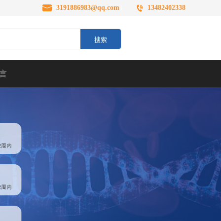
3191886983@qq.com
13482402338
言