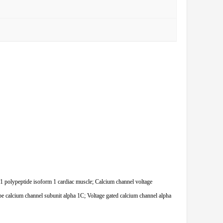
lypeptide isoform 1 cardiac muscle; Calcium channel voltage
 calcium channel subunit alpha 1C; Voltage gated calcium channel alpha