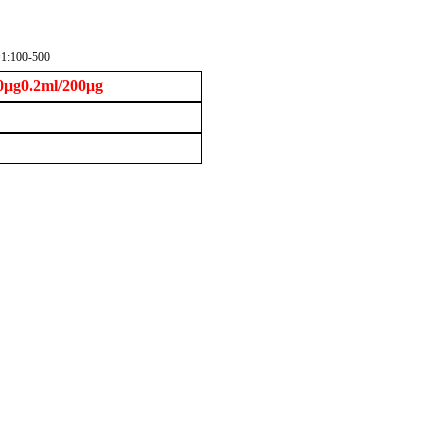
=1:100-500
0.2ml/200μg