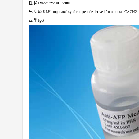
性
状
Lyophilized or Liquid
免
疫
原
KLH conjugated synthetic peptide derived from human CACH2
亚
型
IgG