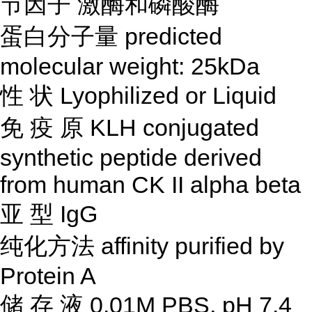
节因子
激酶和磷酸酶
蛋白分子量
predicted
molecular weight: 25kDa
性
状
Lyophilized or Liquid
免
疫
原
KLH conjugated
synthetic peptide derived
from human CK II alpha beta
亚
型
IgG
纯化方法
affinity purified by
Protein A
储
存
液
0.01M PBS, pH 7.4