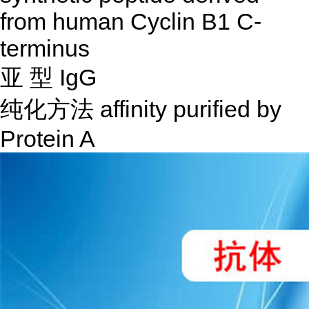
from human Cyclin B1 C-
terminus
亚
型
IgG
纯化方法
affinity purified by
Protein A