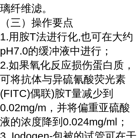
璃纤维滤。
（三）操作要点
1.用胺T法进行化,也可在大约
pH7.0的缓冲液中进行；
2.如果氧化反应损伤蛋白质，
可将抗体与异硫氰酸荧光素
(FITC)偶联)胺T量减少到
0.02mg/m，并将偏重亚硫酸
液的浓度降到0.024mg/ml；
3. Iodogen-包被的试管可在干