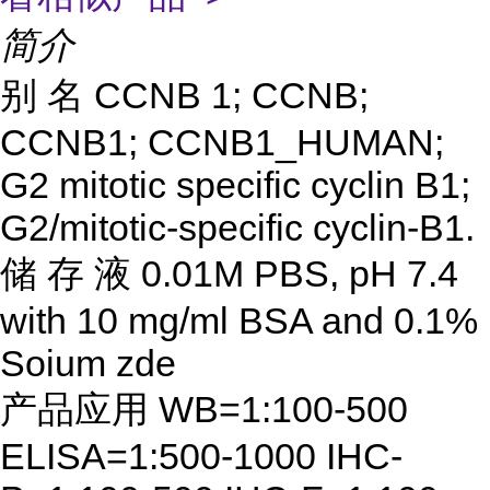
简介
别
名
CCNB 1; CCNB;
CCNB1; CCNB1_HUMAN;
G2 mitotic specific cyclin B1;
G2/mitotic-specific cyclin-B1.
储
存
液
0.01M PBS, pH 7.4
with 10 mg/ml BSA and 0.1%
Soium zde
产品应用
WB=1:100-500
ELISA=1:500-1000 IHC-