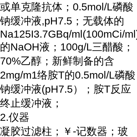
或单克隆抗体；
0.5mol/L磷酸
钠缓冲液,pH7.5；无载体的
Na125I3.7GBq/ml(100mCi/ml
的NaOH液；100g/L三醋酸；
70%乙醇；新鲜制备的含
2mg/m1络胺T的0.5mol/L磷酸
钠缓冲液(pH7.5）；胺T反应
终止缓冲液；
2.仪器
凝胶过滤柱；￥
-记数器；玻