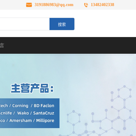
3191886983@qq.com
13482402338
言