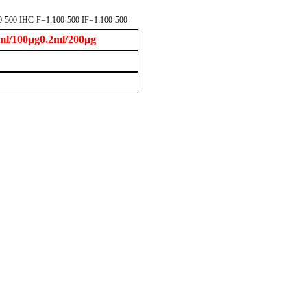
-500 IHC-F=1:100-500 IF=1:100-500
0μg0.2ml/200μg
W