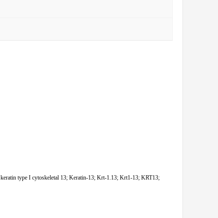
atin type I cytoskeletal 13; Keratin-13; Krt-1.13; Krt1-13; KRT13;