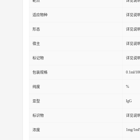
靶点
详见说
适应物种
详见说
形态
详见说
宿主
详见说
标记物
详见说
0.1ml/10
包装规格
%
纯度
IgG
亚型
标识物
详见说
1mg/1m
浓度