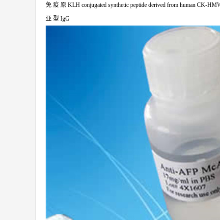
免
疫
原
KLH conjugated synthetic peptide derived from human CK-HM
亚
型
IgG