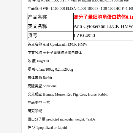
储
存
液
0.01M PBS, pH 7.4 with 10 mg/ml BSA and 0.1% Soium zde
产品应用
WB=1:100-500 ELISA=1:500-1000 IP=1:20-100 IHC-P=1:100
产品名称
高分子量细胞角蛋白抗体0.1ml/10
英文
名称
Anti-Cytokeratin 13/CK-HM
货号
LZK64950
英文名称
Anti-Cytokeratin 13/CK-HMW
中文名称
高分子量细胞角蛋白抗体
浓
度
1mg/1ml
规
格
0.1ml/100μg 0.2ml/200μg
抗体来源
Rabbit
克隆类型
polyclonal
交叉反应
Human, Mouse, Rat, Pig, Cow, Horse, Rabbit
产品类型
一抗
研究领域
蛋白分子量
predicted molecular weight: 49kDa
性
状
Lyophilized or Liquid