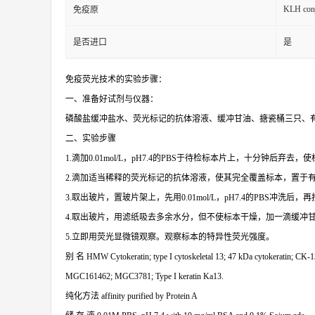
KLH conj
免疫原
是否进口
是
免疫荧光技术的实验步骤：
一、准备好试剂与仪器：
磷酸盐缓冲盐水、荧光标记的抗体溶液、缓冲甘油、搪瓷桶三只、
二、实验步骤
1.滴加0.01mol/L，pH7.4的PBS于待检标本片上，十分钟后弃去
2.滴加适当稀释的荧光标记的抗体溶液，使其完全覆盖标本，置于
3.取出玻片，置玻片架上，先用0.01mol/L，pH7.4的PBS冲洗后
4.取出玻片，用滤纸吸去多余水分，但不使标本干燥，加一滴缓冲
5.立即用荧光显微镜观察。观察标本的特异性荧光强度。
别
名
HMW Cytokeratin; type I cytoskeletal 13; 47 kDa cytokeratin; CK-1
MGC161462; MGC3781; Type I keratin Ka13.
纯化方法
affinity purified by Protein A