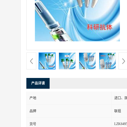
产品详请
产地
进口、
品牌
联祖
LZK649
货号