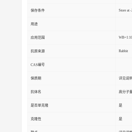
Store at 
保存条件
用途
WB=1:10
应用范围
Rabbit
抗原来源
CAS编号
保质期
详见说
抗体名
高分子
是否单克隆
是
克隆性
是