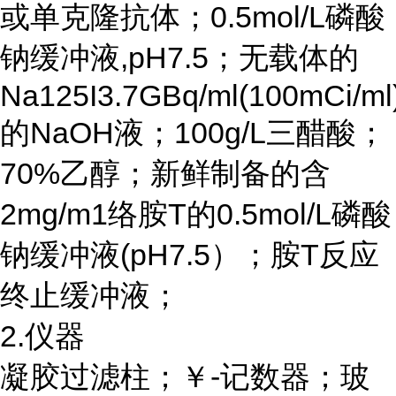
或单克隆抗体；
0.5mol/L磷酸
钠缓冲液,pH7.5；无载体的
Na125I3.7GBq/ml(100mCi/ml
的NaOH液；100g/L三醋酸；
70%乙醇；新鲜制备的含
2mg/m1络胺T的0.5mol/L磷酸
钠缓冲液(pH7.5）；胺T反应
终止缓冲液；
2.仪器
凝胶过滤柱；￥
-记数器；玻