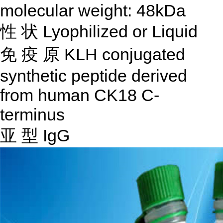
molecular weight: 48kDa
性
状
Lyophilized or Liquid
免
疫
原
KLH conjugated
synthetic peptide derived
from human CK18 C-
terminus
亚
型
IgG