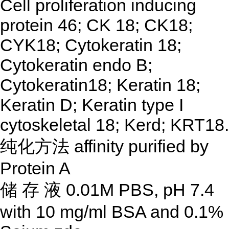
Cell proliferation inducing
protein 46; CK 18; CK18;
CYK18; Cytokeratin 18;
Cytokeratin endo B;
Cytokeratin18; Keratin 18;
Keratin D; Keratin type I
cytoskeletal 18; Kerd; KRT18.
纯化方法
affinity purified by
Protein A
储
存
液
0.01M PBS, pH 7.4
with 10 mg/ml BSA and 0.1%