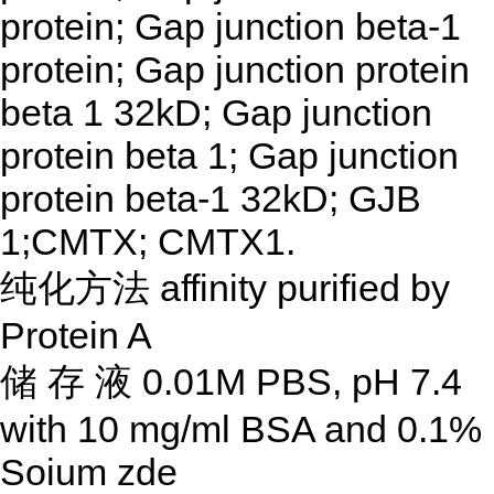
protein; Gap junction beta-1
protein; Gap junction protein
beta 1 32kD; Gap junction
protein beta 1; Gap junction
protein beta-1 32kD; GJB
1;CMTX; CMTX1.
纯化方法
affinity purified by
Protein A
储
存
液
0.01M PBS, pH 7.4
with 10 mg/ml BSA and 0.1%
Soium zde