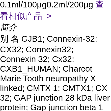
0.1ml/100μg0.2ml/200μg
查
看相似产品 >
简介
别
名
GJB1; Connexin-32;
CX32; Connexin32;
Connexin 32; Cx32;
CXB1_HUMAN; Charcot
Marie Tooth neuropathy X
linked; CMTX 1; CMTX1; CX
32; GAP junction 28 kDa liver
protein; Gap junction beta 1