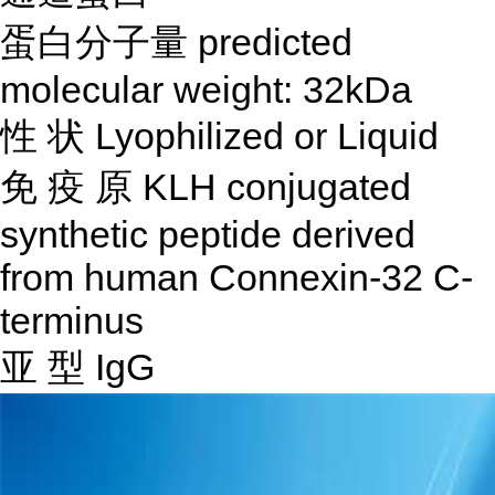
蛋白分子量
predicted
molecular weight: 32kDa
性
状
Lyophilized or Liquid
免
疫
原
KLH conjugated
synthetic peptide derived
from human Connexin-32 C-
terminus
亚
型
IgG