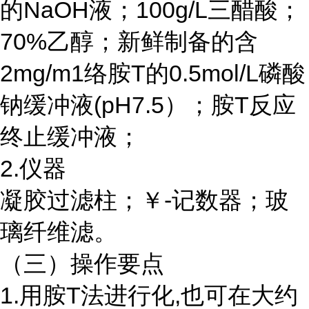
的NaOH液；100g/L三醋酸；
70%乙醇；新鲜制备的含
2mg/m1络胺T的0.5mol/L磷酸
钠缓冲液(pH7.5）；胺T反应
终止缓冲液；
2.仪器
凝胶过滤柱；￥
-记数器；玻
璃纤维滤。
（三）操作要点
1.用胺T法进行化,也可在大约