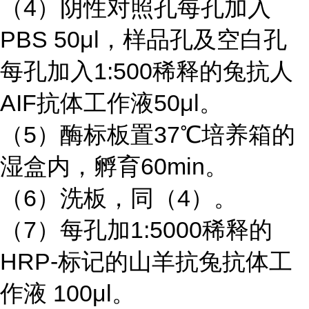
（
4）阴性对照孔每孔加入
PBS 50μl，样品孔及空白孔
每孔加入1:500稀释的兔抗人
AIF抗体工作液50μl。
（
5）酶标板置37℃培养箱的
湿盒内，孵育60min。
（
6）洗板，同（4）。
（
7）每孔加1:5000稀释的
HRP-标记的山羊抗兔抗体工
作液 100μl。