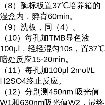
（
8）酶标板置37℃培养箱的
湿盒内，孵育60min。
（
9）洗板，同（4）。
（
10）每孔加TMB显色液
100μl，轻轻混匀10s，置37℃
暗处反应15-20min。
（
11）每孔加100μl 2mol/L
H2SO4终止反应。
（
12）分别测450nm 吸光值
W1和630nm吸光值W2，最终